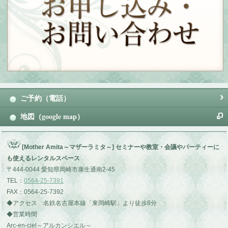
ご予約（電話）
地図（google map）
[Mother Amita～マザーラミタ～] セミナーや教室・会議やパーティーに
も使えるレンタルスペース
〒444-0044 愛知県岡崎市康生通南2-45
TEL：
0564-25-7391
FAX：0564-25-7392
◆アクセス 名鉄名古屋本線「東岡崎駅」より徒歩8分
◆営業時間
Arc-en-ciel～アルカンシエル～