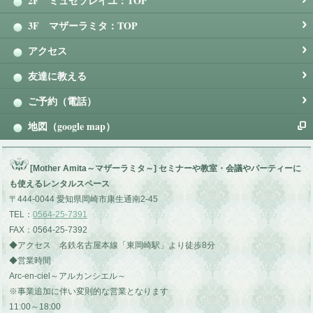
2F ミュゼソレイユ：TOP
3F マザーラミタ：TOP
アクセス
友達に教える
ご予約（電話）
地図（google map）
[Mother Amita～マザーラミタ～] セミナーや教室・会議やパーティーに
も使えるレンタルスペース
〒444-0044 愛知県岡崎市康生通南2-45
TEL：
0564-25-7391
FAX：0564-25-7392
◆アクセス 名鉄名古屋本線「東岡崎駅」より徒歩8分
◆営業時間
Arc-en-ciel～アルカンシエル～
※事業追加に伴い変則的な営業となります
11:00～18:00